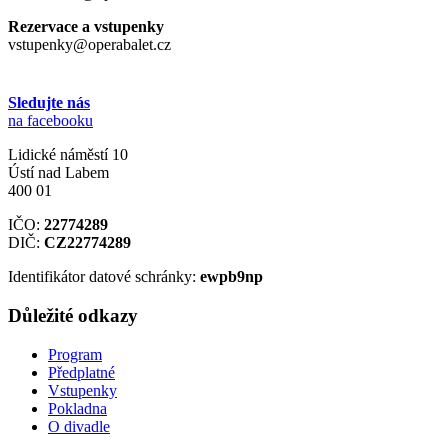
Rezervace a vstupenky
vstupenky@operabalet.cz
Sledujte nás
na facebooku
Lidické náměstí 10
Ústí nad Labem
400 01
IČO:
22774289
DIČ:
CZ22774289
Identifikátor datové schránky:
ewpb9np
Důležité odkazy
Program
Předplatné
Vstupenky
Pokladna
O divadle