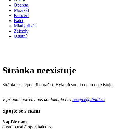
Opereta
Muzikál
Koncert
Balet
Mladý divák
Zájezdy
Ostatní
Stránka neexistuje
Stránku se nepodařilo načíst. Byla přesunuta nebo neexistuje.
V případě potřeby nás kontaktujte na:
recepce@dmul.cz
Spojte se s námi
Napište nám
divadlo.usti@operabalet.cz