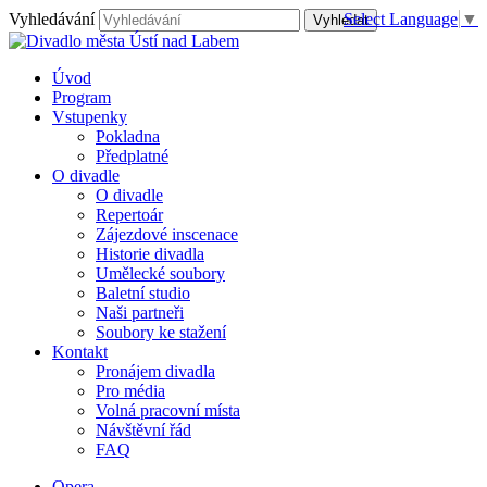
Vyhledávání
Select Language
▼
Úvod
Program
Vstupenky
Pokladna
Předplatné
O divadle
O divadle
Repertoár
Zájezdové inscenace
Historie divadla
Umělecké soubory
Baletní studio
Naši partneři
Soubory ke stažení
Kontakt
Pronájem divadla
Pro média
Volná pracovní místa
Návštěvní řád
FAQ
Opera