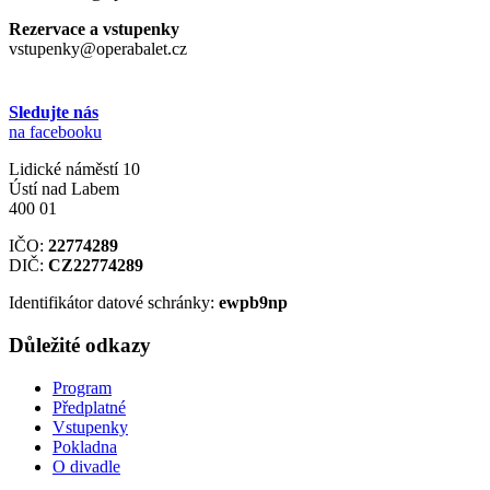
Rezervace a vstupenky
vstupenky@operabalet.cz
Sledujte nás
na facebooku
Lidické náměstí 10
Ústí nad Labem
400 01
IČO:
22774289
DIČ:
CZ22774289
Identifikátor datové schránky:
ewpb9np
Důležité odkazy
Program
Předplatné
Vstupenky
Pokladna
O divadle