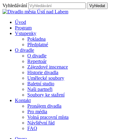
Vyhledávání
Úvod
Program
Vstupenky
Pokladna
Předplatné
O divadle
O divadle
Repertoár
Zájezdové inscenace
Historie divadla
Umělecké soubory
Baletní studio
Naši partneři
Soubory ke stažení
Kontakt
Pronájem divadla
Pro média
Volná pracovní místa
Návštěvní řád
FAQ
Opera