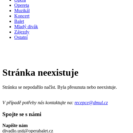
Opereta
Muzikál
Koncert
Balet
Mladý divák
Zájezdy
Ostatní
Stránka neexistuje
Stránku se nepodařilo načíst. Byla přesunuta nebo neexistuje.
V případě potřeby nás kontaktujte na:
recepce@dmul.cz
Spojte se s námi
Napište nám
divadlo.usti@operabalet.cz