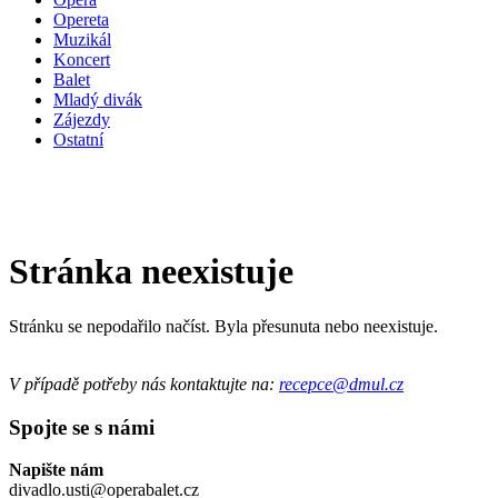
Opereta
Muzikál
Koncert
Balet
Mladý divák
Zájezdy
Ostatní
Stránka neexistuje
Stránku se nepodařilo načíst. Byla přesunuta nebo neexistuje.
V případě potřeby nás kontaktujte na:
recepce@dmul.cz
Spojte se s námi
Napište nám
divadlo.usti@operabalet.cz