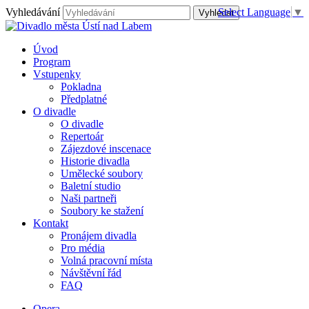
Vyhledávání
Select Language
▼
Úvod
Program
Vstupenky
Pokladna
Předplatné
O divadle
O divadle
Repertoár
Zájezdové inscenace
Historie divadla
Umělecké soubory
Baletní studio
Naši partneři
Soubory ke stažení
Kontakt
Pronájem divadla
Pro média
Volná pracovní místa
Návštěvní řád
FAQ
Opera