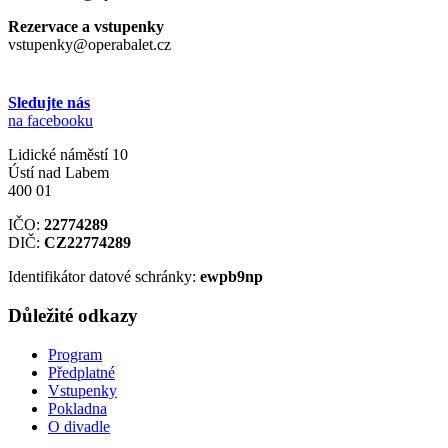
Rezervace a vstupenky
vstupenky@operabalet.cz
Sledujte nás
na facebooku
Lidické náměstí 10
Ústí nad Labem
400 01
IČO:
22774289
DIČ:
CZ22774289
Identifikátor datové schránky:
ewpb9np
Důležité odkazy
Program
Předplatné
Vstupenky
Pokladna
O divadle