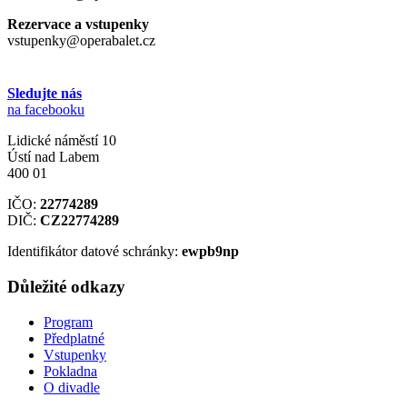
Rezervace a vstupenky
vstupenky@operabalet.cz
Sledujte nás
na facebooku
Lidické náměstí 10
Ústí nad Labem
400 01
IČO:
22774289
DIČ:
CZ22774289
Identifikátor datové schránky:
ewpb9np
Důležité odkazy
Program
Předplatné
Vstupenky
Pokladna
O divadle