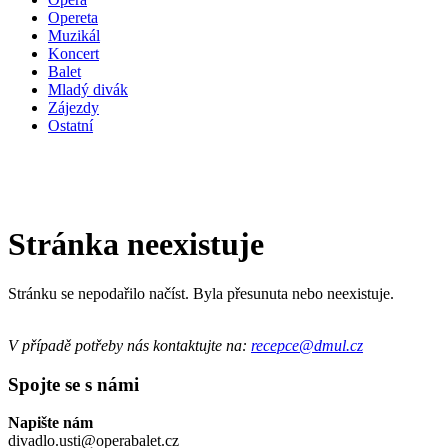
Opereta
Muzikál
Koncert
Balet
Mladý divák
Zájezdy
Ostatní
Stránka neexistuje
Stránku se nepodařilo načíst. Byla přesunuta nebo neexistuje.
V případě potřeby nás kontaktujte na:
recepce@dmul.cz
Spojte se s námi
Napište nám
divadlo.usti@operabalet.cz