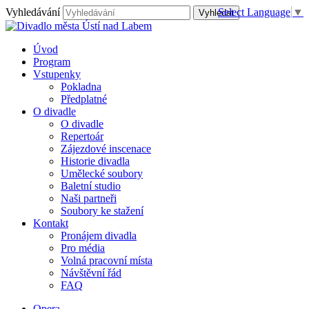
Vyhledávání
Select Language
▼
Úvod
Program
Vstupenky
Pokladna
Předplatné
O divadle
O divadle
Repertoár
Zájezdové inscenace
Historie divadla
Umělecké soubory
Baletní studio
Naši partneři
Soubory ke stažení
Kontakt
Pronájem divadla
Pro média
Volná pracovní místa
Návštěvní řád
FAQ
Opera