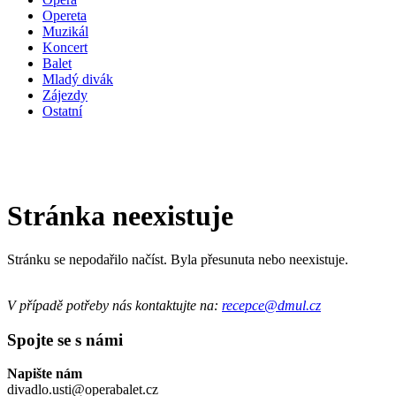
Opereta
Muzikál
Koncert
Balet
Mladý divák
Zájezdy
Ostatní
Stránka neexistuje
Stránku se nepodařilo načíst. Byla přesunuta nebo neexistuje.
V případě potřeby nás kontaktujte na:
recepce@dmul.cz
Spojte se s námi
Napište nám
divadlo.usti@operabalet.cz