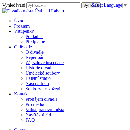
Vyhledávání
Select Language
▼
Úvod
Program
Vstupenky
Pokladna
Předplatné
O divadle
O divadle
Repertoár
Zájezdové inscenace
Historie divadla
Umělecké soubory
Baletní studio
Naši partneři
Soubory ke stažení
Kontakt
Pronájem divadla
Pro média
Volná pracovní místa
Návštěvní řád
FAQ
Opera