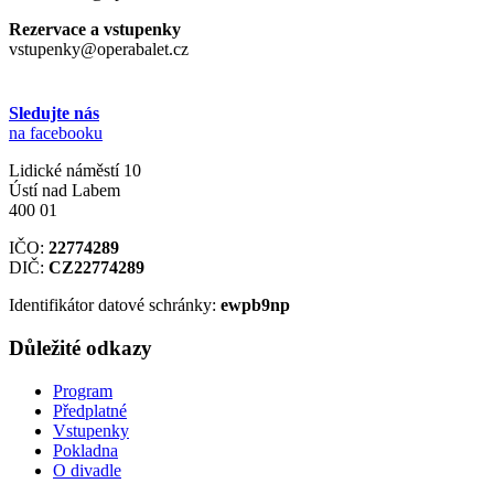
Rezervace a vstupenky
vstupenky@operabalet.cz
Sledujte nás
na facebooku
Lidické náměstí 10
Ústí nad Labem
400 01
IČO:
22774289
DIČ:
CZ22774289
Identifikátor datové schránky:
ewpb9np
Důležité odkazy
Program
Předplatné
Vstupenky
Pokladna
O divadle