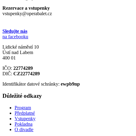
Rezervace a vstupenky
vstupenky@operabalet.cz
Sledujte nás
na facebooku
Lidické náměstí 10
Ústí nad Labem
400 01
IČO:
22774289
DIČ:
CZ22774289
Identifikátor datové schránky:
ewpb9np
Důležité odkazy
Program
Předplatné
Vstupenky
Pokladna
O divadle