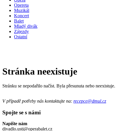
Opereta
Muzikál
Koncert
Balet
Mladý divák
Zájezdy
Ostatní
Stránka neexistuje
Stránku se nepodařilo načíst. Byla přesunuta nebo neexistuje.
V případě potřeby nás kontaktujte na:
recepce@dmul.cz
Spojte se s námi
Napište nám
divadlo.usti@operabalet.cz