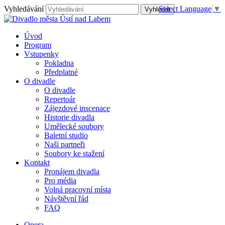
Vyhledávání
Select Language
▼
Úvod
Program
Vstupenky
Pokladna
Předplatné
O divadle
O divadle
Repertoár
Zájezdové inscenace
Historie divadla
Umělecké soubory
Baletní studio
Naši partneři
Soubory ke stažení
Kontakt
Pronájem divadla
Pro média
Volná pracovní místa
Návštěvní řád
FAQ
Opera