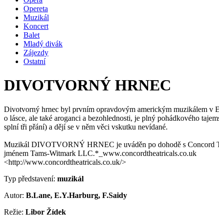
Opereta
Muzikál
Koncert
Balet
Mladý divák
Zájezdy
Ostatní
DIVOTVORNÝ HRNEC
Divotvorný hrnec byl prvním opravdovým americkým muzikálem v Evrop
o lásce, ale také aroganci a bezohlednosti, je plný pohádkového tajem
splní tři přání) a dějí se v něm věci vskutku nevídané.
Muzikál DIVOTVORNÝ HRNEC je uváděn po dohodě s Concord The
jménem Tams-Witmark LLC.*_www.concordtheatricals.co.uk
<http://www.concordtheatricals.co.uk/>
Typ představení:
muzikál
Autor:
B.Lane, E.Y.Harburg, F.Saidy
Režie:
Libor Žídek