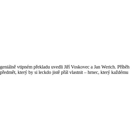
eniálně vtipném překladu uvedli Jiří Voskovec a Jan Werich. Příběh
ředmět, který by si leckdo jistě přál vlastnit – hrnec, který každému