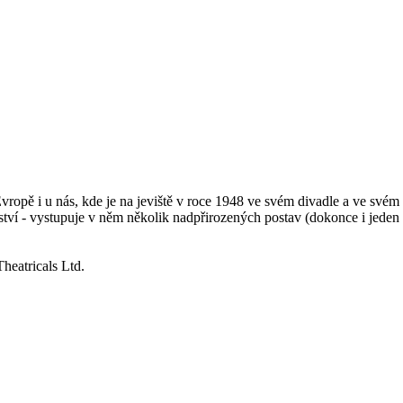
ě i u nás, kde je na jeviště v roce 1948 ve svém divadle a ve svém g
ství - vystupuje v něm několik nadpřirozených postav (dokonce i jeden p
atricals Ltd.