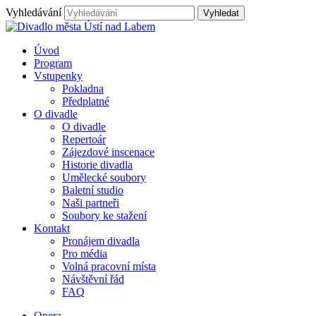
Vyhledávání
Úvod
Program
Vstupenky
Pokladna
Předplatné
O divadle
O divadle
Repertoár
Zájezdové inscenace
Historie divadla
Umělecké soubory
Baletní studio
Naši partneři
Soubory ke stažení
Kontakt
Pronájem divadla
Pro média
Volná pracovní místa
Návštěvní řád
FAQ
Opera