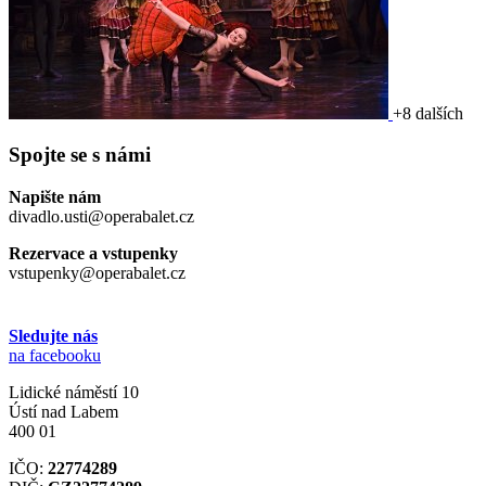
+8 dalších
Spojte se s námi
Napište nám
divadlo.usti@operabalet.cz
Rezervace a vstupenky
vstupenky@operabalet.cz
Sledujte nás
na facebooku
Lidické náměstí 10
Ústí nad Labem
400 01
IČO:
22774289