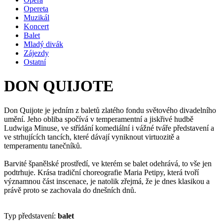
Opereta
Muzikál
Koncert
Balet
Mladý divák
Zájezdy
Ostatní
DON QUIJOTE
Don Quijote je jedním z baletů zlatého fondu světového divadelního
umění. Jeho obliba spočívá v temperamentní a jiskřivé hudbě
Ludwiga Minuse, ve střídání komediální i vážné tváře představení a
ve strhujících tancích, které dávají vyniknout virtuozitě a
temperamentu tanečníků.
Barvité španělské prostředí, ve kterém se balet odehrává, to vše jen
podtrhuje. Krása tradiční choreografie Maria Petipy, která tvoří
významnou část inscenace, je natolik zřejmá, že je dnes klasikou a
právě proto se zachovala do dnešních dnů.
Typ představení:
balet