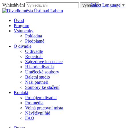
Vyhledávání
Select Language
▼
Úvod
Program
Vstupenky
Pokladna
Předplatné
O divadle
O divadle
Repertoár
Zájezdové inscenace
Historie divadla
Umělecké soubory
Baletní studio
Naši partneři
Soubory ke stažení
Kontakt
Pronájem divadla
Pro média
Volná pracovní místa
Návštěvní řád
FAQ
Opera