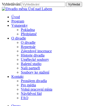
Vyhledávání
Úvod
Program
Vstupenky
Pokladna
Předplatné
O divadle
O divadle
Repertoár
Zájezdové inscenace
Historie divadla
Umělecké soubory
Baletní studio
Naši partneři
Soubory ke stažení
Kontakt
Pronájem divadla
Pro média
Volná pracovní místa
Návštěvní řád
FAQ
Opera