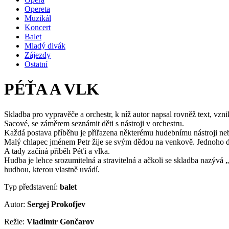
Opereta
Muzikál
Koncert
Balet
Mladý divák
Zájezdy
Ostatní
PÉŤA A VLK
Skladba pro vypravěče a orchestr, k níž autor napsal rovněž text, vzn
Sacové, se záměrem seznámit děti s nástroji v orchestru.
Každá postava příběhu je přiřazena některému hudebnímu nástroji neb
Malý chlapec jménem Petr žije se svým dědou na venkově. Jednoho dne 
A tady začíná příběh Péťi a vlka.
Hudba je lehce srozumitelná a stravitelná a ačkoli se skladba nazývá
hudbou, kterou vlastně uvádí.
Typ představení:
balet
Autor:
Sergej Prokofjev
Režie:
Vladimír Gončarov