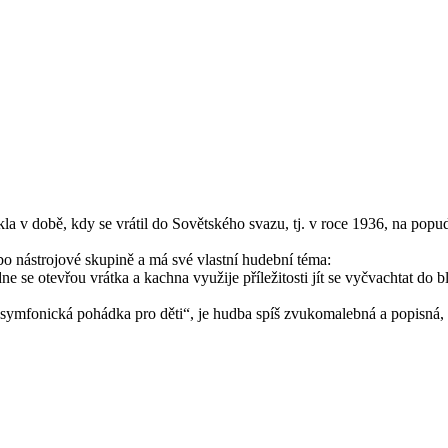
ikla v době, kdy se vrátil do Sovětského svazu, tj. v roce 1936, na po
o nástrojové skupině a má své vlastní hudební téma:
se otevřou vrátka a kachna využije příležitosti jít se vyčvachtat do b
 „symfonická pohádka pro děti“, je hudba spíš zvukomalebná a popisná, 