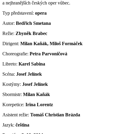
a nejhranějších českých oper vůbec.
Typ představení:
opera
Autor:
Bedřich Smetana
Režie:
Zbyněk Brabec
Dirigent:
Milan Kaňák, Miloš Formáček
Choreografie:
Petra Parvoničová
Libreto:
Karel Sabina
Scéna:
Josef Jelínek
Kostýmy:
Josef Jelínek
Sbormistr:
Milan Kaňák
Korepetice:
Irina Lorentz
Asistent režie:
Tomáš Christian Brázda
Jazyk:
čeština