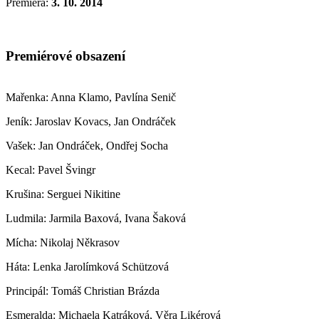
Premiéra:
3. 10. 2014
Premiérové obsazení
Mařenka: Anna Klamo, Pavlína Senič
Jeník: Jaroslav Kovacs, Jan Ondráček
Vašek: Jan Ondráček, Ondřej Socha
Kecal: Pavel Švingr
Krušina: Serguei Nikitine
Ludmila: Jarmila Baxová, Ivana Šaková
Mícha: Nikolaj Někrasov
Háta: Lenka Jarolímková Schützová
Principál: Tomáš Christian Brázda
Esmeralda: Michaela Katráková, Věra Likérová