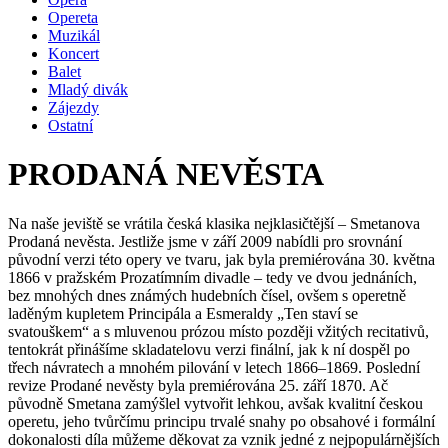
Opereta
Muzikál
Koncert
Balet
Mladý divák
Zájezdy
Ostatní
PRODANÁ NEVĚSTA
Na naše jeviště se vrátila česká klasika nejklasičtější – Smetanova
Prodaná nevěsta. Jestliže jsme v září 2009 nabídli pro srovnání
původní verzi této opery ve tvaru, jak byla premiérována 30. května
1866 v pražském Prozatímním divadle – tedy ve dvou jednáních,
bez mnohých dnes známých hudebních čísel, ovšem s operetně
laděným kupletem Principála a Esmeraldy „Ten staví se
svatouškem“ a s mluvenou prózou místo později vžitých recitativů,
tentokrát přinášíme skladatelovu verzi finální, jak k ní dospěl po
třech návratech a mnohém pilování v letech 1866–1869. Poslední
revize Prodané nevěsty byla premiérována 25. září 1870. Ač
původně Smetana zamýšlel vytvořit lehkou, avšak kvalitní českou
operetu, jeho tvůrčímu principu trvalé snahy po obsahové i formální
dokonalosti díla můžeme děkovat za vznik jedné z nejpopulárnějších