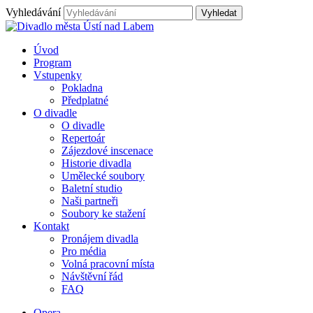
Vyhledávání
Úvod
Program
Vstupenky
Pokladna
Předplatné
O divadle
O divadle
Repertoár
Zájezdové inscenace
Historie divadla
Umělecké soubory
Baletní studio
Naši partneři
Soubory ke stažení
Kontakt
Pronájem divadla
Pro média
Volná pracovní místa
Návštěvní řád
FAQ
Opera