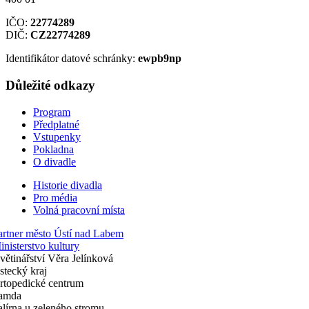
IČO:
22774289
DIČ:
CZ22774289
Identifikátor datové schránky:
ewpb9np
Důležité odkazy
Program
Předplatné
Vstupenky
Pokladna
O divadle
Historie divadla
Pro média
Volná pracovní místa