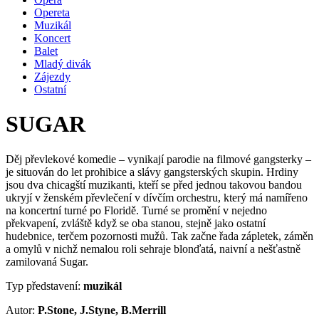
Opereta
Muzikál
Koncert
Balet
Mladý divák
Zájezdy
Ostatní
SUGAR
Děj převlekové komedie – vynikají parodie na filmové gangsterky –
je situován do let prohibice a slávy gangsterských skupin. Hrdiny
jsou dva chicagští muzikanti, kteří se před jednou takovou bandou
ukryjí v ženském převlečení v dívčím orchestru, který má namířeno
na koncertní turné po Floridě. Turné se promění v nejedno
překvapení, zvláště když se oba stanou, stejně jako ostatní
hudebnice, terčem pozornosti mužů. Tak začne řada zápletek, záměn
a omylů v nichž nemalou roli sehraje blonďatá, naivní a nešťastně
zamilovaná Sugar.
Typ představení:
muzikál
Autor:
P.Stone, J.Styne, B.Merrill