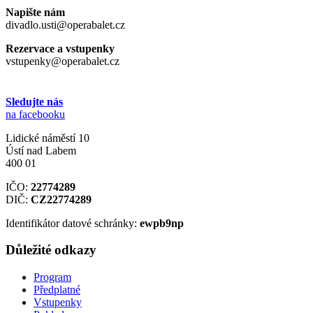
Napište nám
divadlo.usti@operabalet.cz
Rezervace a vstupenky
vstupenky@operabalet.cz
Sledujte nás
na facebooku
Lidické náměstí 10
Ústí nad Labem
400 01
IČO:
22774289
DIČ:
CZ22774289
Identifikátor datové schránky:
ewpb9np
Důležité odkazy
Program
Předplatné
Vstupenky