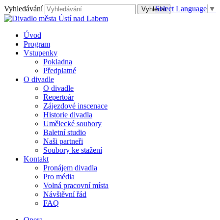
Vyhledávání
Select Language
▼
Úvod
Program
Vstupenky
Pokladna
Předplatné
O divadle
O divadle
Repertoár
Zájezdové inscenace
Historie divadla
Umělecké soubory
Baletní studio
Naši partneři
Soubory ke stažení
Kontakt
Pronájem divadla
Pro média
Volná pracovní místa
Návštěvní řád
FAQ
Opera