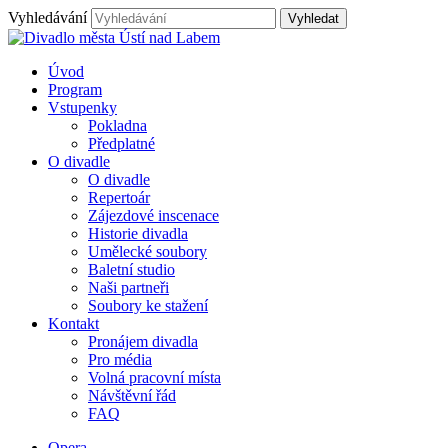
Vyhledávání
Úvod
Program
Vstupenky
Pokladna
Předplatné
O divadle
O divadle
Repertoár
Zájezdové inscenace
Historie divadla
Umělecké soubory
Baletní studio
Naši partneři
Soubory ke stažení
Kontakt
Pronájem divadla
Pro média
Volná pracovní místa
Návštěvní řád
FAQ
Opera