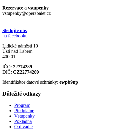
Rezervace a vstupenky
vstupenky@operabalet.cz
Sledujte nás
na facebooku
Lidické náměstí 10
Ústí nad Labem
400 01
IČO:
22774289
DIČ:
CZ22774289
Identifikátor datové schránky:
ewpb9np
Důležité odkazy
Program
Předplatné
Vstupenky
Pokladna
O divadle