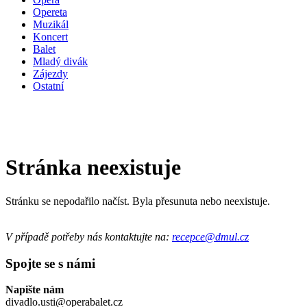
Opereta
Muzikál
Koncert
Balet
Mladý divák
Zájezdy
Ostatní
Stránka neexistuje
Stránku se nepodařilo načíst. Byla přesunuta nebo neexistuje.
V případě potřeby nás kontaktujte na:
recepce@dmul.cz
Spojte se s námi
Napište nám
divadlo.usti@operabalet.cz