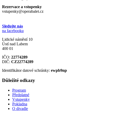
Rezervace a vstupenky
vstupenky@operabalet.cz
Sledujte nás
na facebooku
Lidické náměstí 10
Ústí nad Labem
400 01
IČO:
22774289
DIČ:
CZ22774289
Identifikátor datové schránky:
ewpb9np
Důležité odkazy
Program
Předplatné
Vstupenky
Pokladna
O divadle