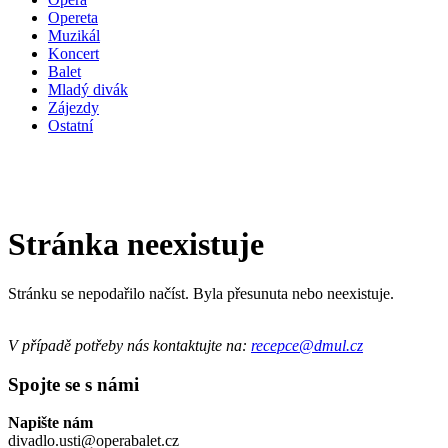
Opereta
Muzikál
Koncert
Balet
Mladý divák
Zájezdy
Ostatní
Stránka neexistuje
Stránku se nepodařilo načíst. Byla přesunuta nebo neexistuje.
V případě potřeby nás kontaktujte na:
recepce@dmul.cz
Spojte se s námi
Napište nám
divadlo.usti@operabalet.cz