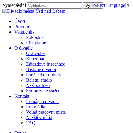
Vyhledávání
Select Language
▼
Úvod
Program
Vstupenky
Pokladna
Předplatné
O divadle
O divadle
Repertoár
Zájezdové inscenace
Historie divadla
Umělecké soubory
Baletní studio
Naši partneři
Soubory ke stažení
Kontakt
Pronájem divadla
Pro média
Volná pracovní místa
Návštěvní řád
FAQ
Opera